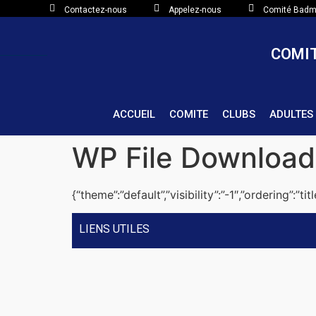
Contactez-nous
Appelez-nous
Comité Badmi
COMIT
ACCUEIL
COMITE
CLUBS
ADULTES
WP File Download
{“theme”:”default”,”visibility”:”-1″,”ordering”:”
LIENS UTILES