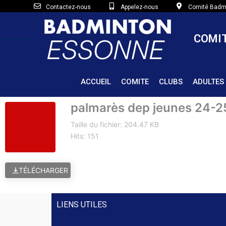
Contactez-nous
Appelez-nous
Comité Badmi
COMIT
ACCUEIL
COMITE
CLUBS
ADULTES
palmarès dep jeunes 24-2
Taille du fichier: 204.47 KB
Hits: 151
TÉLÉCHARGER
LIENS UTILES